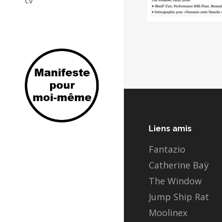
CV
Post
naviga
Liens amis
Fantazio
Catherine Baÿ
The Window
Jump Ship Rat
Moolinex