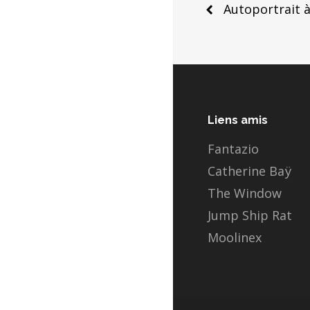
Post
Autoportrait à
naviga
Liens amis
Fantazio
Catherine Baÿ
The Window
Jump Ship Rat
Moolinex