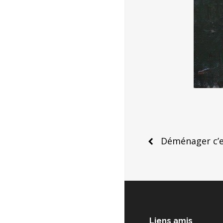
Post
Déménager c’e
naviga
Liens amis