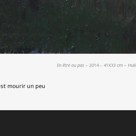
En être ou pas
– 2014 – 41X33 cm – Huile
st mourir un peu
tion