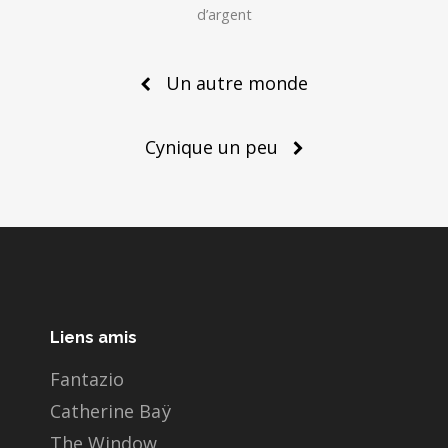
d’argent
Post
Un autre monde
navigation
Cynique un peu
Liens amis
Fantazio
Catherine Baÿ
The Window