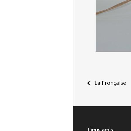
Post
La Fronçaise
naviga
Liens amis