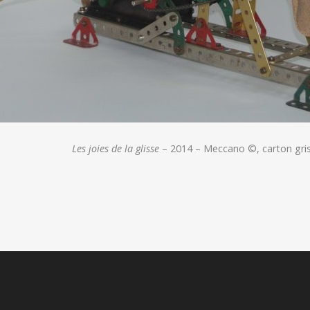
Les joies de la glisse
– 2014 – Meccano ©, carton gris
tion